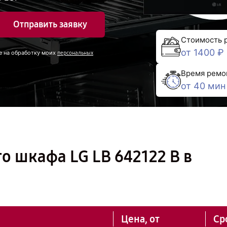
Отправить заявку
Стоимость 
от 1400 ₽
е на обработку моих
персональных
Время ремо
от 40 мин
о шкафа LG LB 642122 B в
Цена, от
Ср