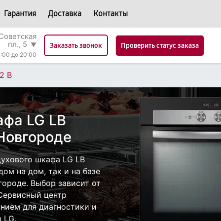
Гарантия
Доставка
Контакты
Советская
пл., 5
▼
Проверить статус заказа
Заказать звонок
:00 до 20:00
2 B
афа LG LB
Новгороде
ухового шкафа LG LB
ом на дом, так и на базе
городе. Выбор зависит от
 Сервисный центр
нием для диагностики и
 LG.