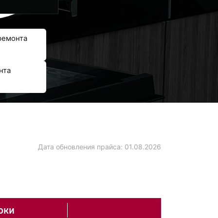
ремонта
нта
Дата обновления прайса:
01.08.2026
оки